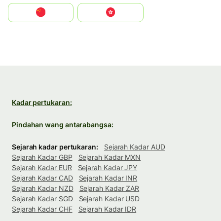
中国
中國香港特別行政區
Kadar pertukaran:
Pindahan wang antarabangsa:
Sejarah kadar pertukaran:
Sejarah Kadar AUD
Sejarah Kadar GBP
Sejarah Kadar MXN
Sejarah Kadar EUR
Sejarah Kadar JPY
Sejarah Kadar CAD
Sejarah Kadar INR
Sejarah Kadar NZD
Sejarah Kadar ZAR
Sejarah Kadar SGD
Sejarah Kadar USD
Sejarah Kadar CHF
Sejarah Kadar IDR