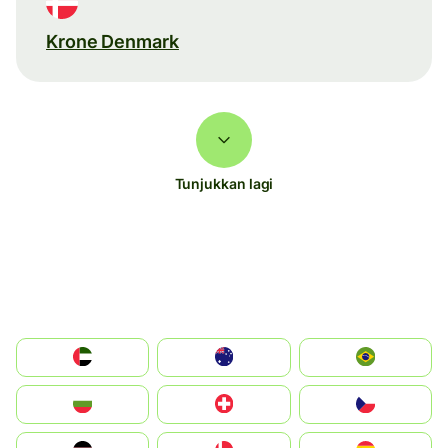
Krone Denmark
Tunjukkan lagi
الإمارات العربية المتحدة
Australia
Brazil
България
Switzerland
Czechia