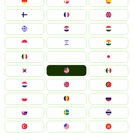
Deutschland
Denmark
España
Suomi
France
United Kingdom
Greece
Hrvatska
Magyarország
Indonesia
Israel
India
Italia
JA
Japan
Malay
South Korea
Mexico
Nederland
Norge
Portugal
Polska
România
Россия
Slovensko
Ruoŧŧa
ไทย
Türkiye
United States
Vietnam