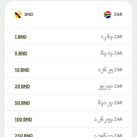
BND
ZAR
1
BND
၁၂.၆၃
ZAR
5
BND
၆၃.၁၃
ZAR
10
BND
၁၂၆.၂၅
ZAR
20
BND
၂၅၂.၅၁
ZAR
50
BND
၆၃၁.၂၇
ZAR
100
BND
၁,၂၆၂.၅၃
ZAR
250
BND
၃,၁၅၆.၃၃
ZAR