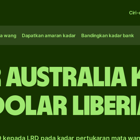
Ciri-
a wang
Dapatkan amaran kadar
Bandingkan kadar bank
 Australia 
dolar Liberi
 kepada LRD pada kadar pertukaran mata wa