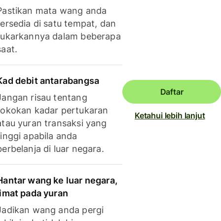
Pastikan mata wang anda
tersedia di satu tempat, dan
tukarkannya dalam beberapa
saat.
Kad debit antarabangsa
Daftar
Jangan risau tentang
tokokan kadar pertukaran
Ketahui lebih lanjut
atau yuran transaksi yang
tinggi apabila anda
berbelanja di luar negara.
Hantar wang ke luar negara,
jimat pada yuran
Jadikan wang anda pergi