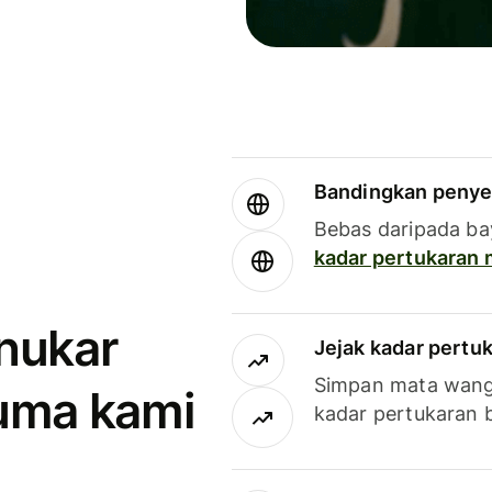
Bandingkan penye
Bebas daripada ba
kadar pertukaran
enukar
Jejak kadar pertu
Simpan mata wan
uma kami
kadar pertukaran 