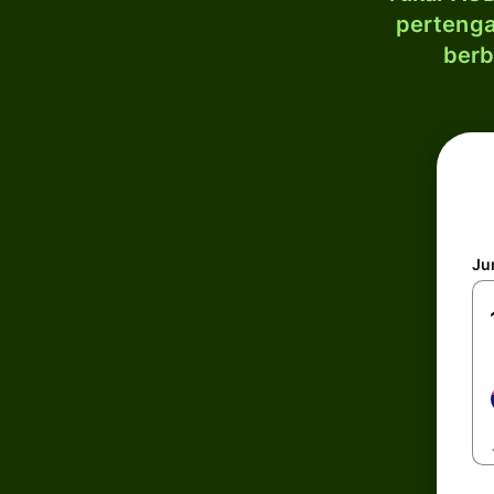
pertenga
berb
Ju