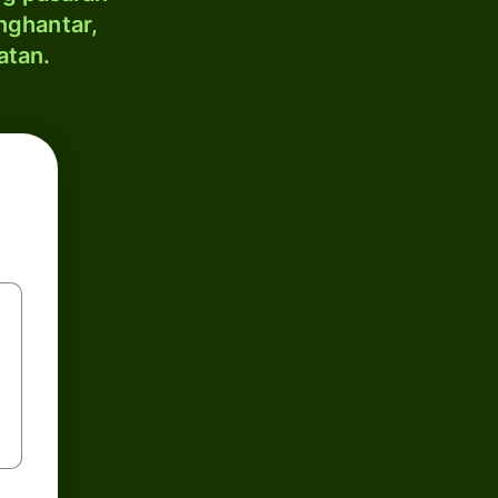
nghantar,
atan.