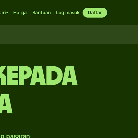
ciri
Harga
Bantuan
Log masuk
Daftar
kepada
a
ng pasaran