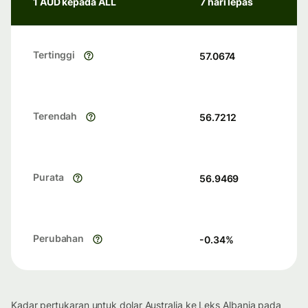
1 AUD kepada ALL
7 hari lepas
Tertinggi
57.0674
Terendah
56.7212
Purata
56.9469
Perubahan
-0.34
%
Kadar pertukaran untuk dolar Australia ke Leks Albania pada