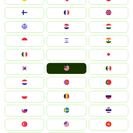
Suomi
France
United Kingdom
Greece
Hrvatska
Magyarország
Indonesia
Israel
India
Italia
JA
Japan
Malay
South Korea
Mexico
Nederland
Norge
Portugal
Polska
România
Россия
Slovensko
Ruoŧŧa
ไทย
Türkiye
United States
Vietnam