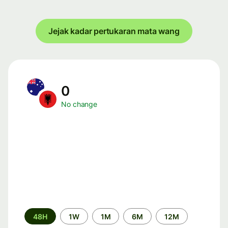
Jejak kadar pertukaran mata wang
0
No change
Time
48H
1W
1M
6M
12M
period