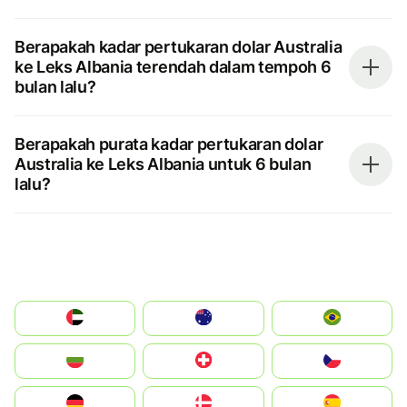
Berapakah kadar pertukaran dolar Australia
ke Leks Albania terendah dalam tempoh 6
bulan lalu?
Berapakah purata kadar pertukaran dolar
Australia ke Leks Albania untuk 6 bulan
lalu?
الإمارات العربية المتحدة
Australia
Brazil
България
Switzerland
Czechia
Deutschland
Denmark
España