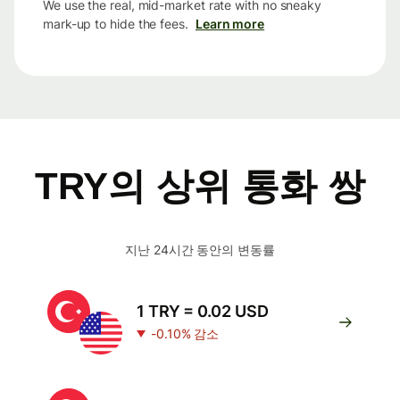
We use the real, mid-market rate with no sneaky
mark-up to hide the fees.
Learn more
TRY의 상위 통화 쌍
지난 24시간 동안의 변동률
1 TRY = 0.02 USD
-0.10% 감소