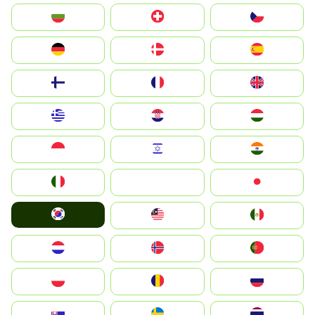
България
Switzerland
Czechia
Deutschland
Denmark
España
Suomi
France
United Kingdom
Greece
Hrvatska
Magyarország
Indonesia
Israel
India
Italia
JA
Japan
South Korea
Malay
Mexico
Nederland
Norge
Portugal
Polska
România
Россия
Slovensko
Ruoŧŧa
ไทย