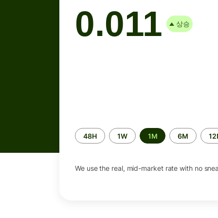
0.011
상승
Time
48H
1W
1M
6M
1
period
We use the real, mid-market rate with no sne