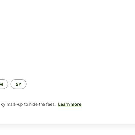
2M
5Y
aky mark-up to hide the fees.
Learn more