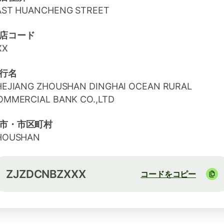
AST HUANCHENG STREET
店コード
XX
行名
HEJIANG ZHOUSHAN DINGHAI OCEAN RURAL
OMMERCIAL BANK CO.,LTD
市・市区町村
HOUSHAN
ZJZDCNBZXXX
コードをコピー