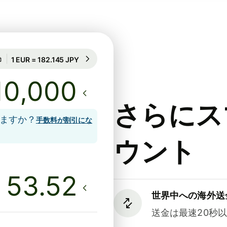
24時間のレート保証
1 EUR = 182.145 JPY
24時間のレート保証
さらにス
しますか？
手数料が割引にな
ウント
世界中への海外送
送金は最速20秒