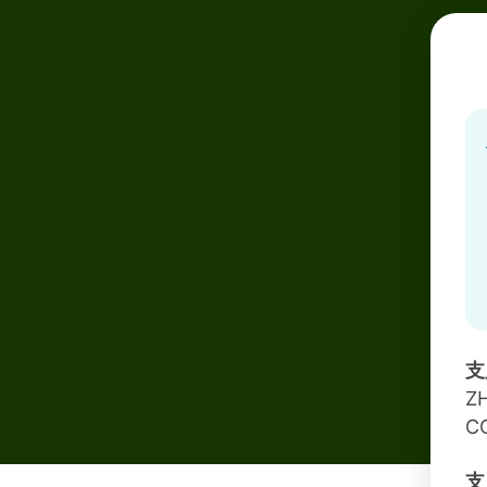
支
Z
C
支