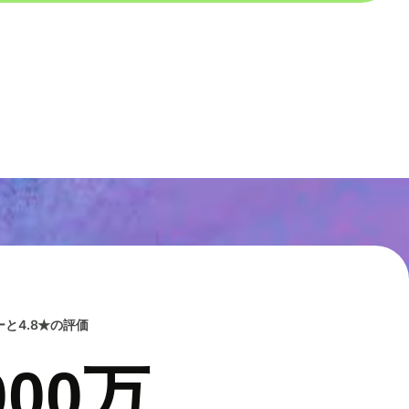
と4.8★の評価
00万