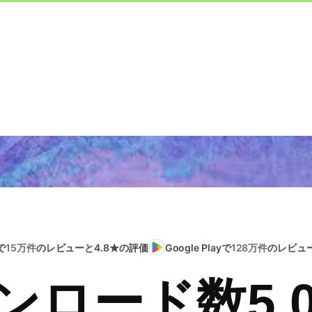
で
15万件
のレビューと4.8★の評価
Google Playで
128万件
のレビュー
ンロード数5,0