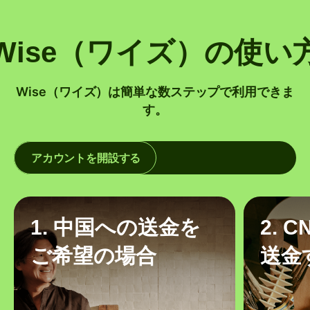
Wise（ワイズ）の使い
Wise（ワイズ）は簡単な数ステップで利用できま
す。
アカウントを開設する
1. 中国への送金を
2. 
ご希望の場合
送金