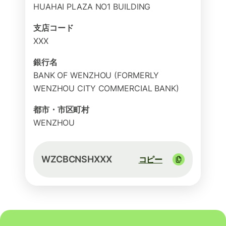
HUAHAI PLAZA NO1 BUILDING
支店コード
XXX
銀行名
BANK OF WENZHOU (FORMERLY
WENZHOU CITY COMMERCIAL BANK)
都市・市区町村
WENZHOU
WZCBCNSHXXX
コピー