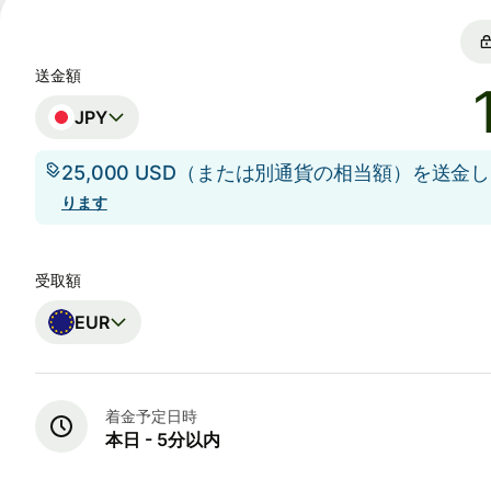
送金額
JPY
25,000 USD（または別通貨の相当額）を送金
ります
受取額
EUR
着金予定日時
本日 - 5分以内