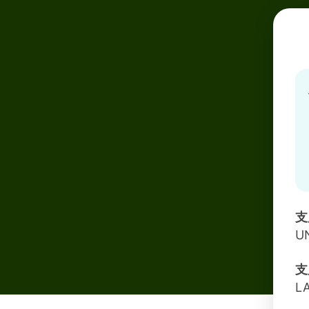
支
U
支
L