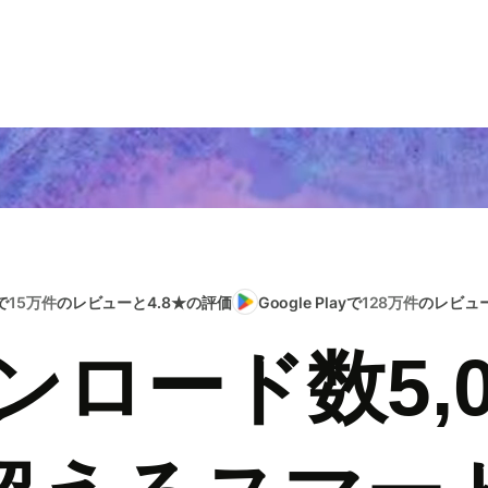
で
15万件
のレビューと4.8★の評価
Google Playで
128万件
のレビュー
ンロード数5,0