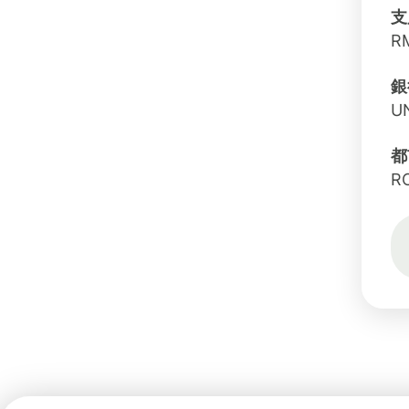
支
R
銀
U
都
R