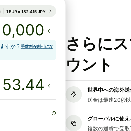
71時間のレート保証
1 EUR = 182.415 JPY
71時間のレート保証
さらにス
しますか？
手数料が割引にな
ウント
世界中への海外送
送金は最速20秒
グローバルに使え
複数の通貨で受取