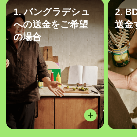
1. バングラデシュ
2. 
への送金をご希望
送金
の場合