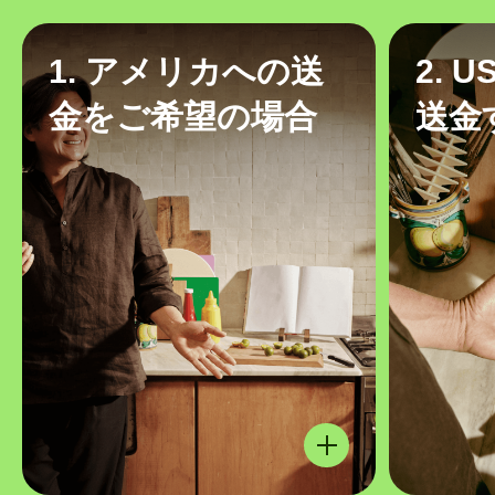
1. アメリカへの送
2. 
金をご希望の場合
送金