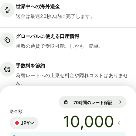
世界中への海外送金
送金は最速20秒以内に完了します。
グローバルに使える口座情報
複数の通貨で受取可能。しかも、簡単。
手数料を節約
為替レートへの上乗せ料金や隠れコストはありませ
ん。
70時間のレート保証
1 USD = 15
70時間のレート保証
送金額
JPY