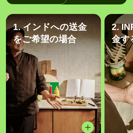
1. インドへの送金
2. 
をご希望の場合
金す