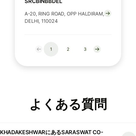
SRCBINBBDEL
A-20, RING ROAD, OPP HALDIRAM,
DELHI, 110024
1
2
3
よくある質問
KHADAKESHWARにあるSARASWAT CO-