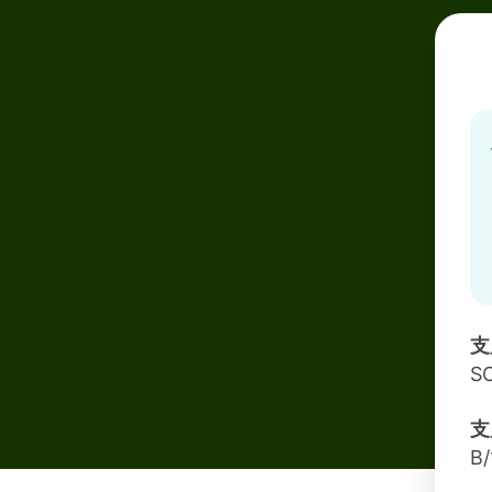
支
S
支
B