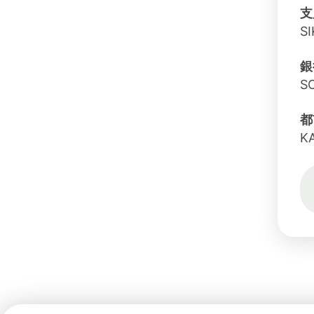
支
SI
銀
S
都
K