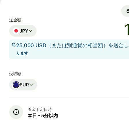
送金額
JPY
25,000 USD（または別通貨の相当額）を送金
ります
受取額
EUR
着金予定日時
本日 - 5分以内