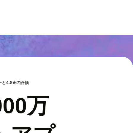
と4.8★の評価
00万