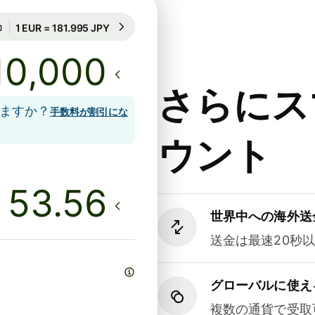
63時間のレート保証
1 EUR = 181.995 JPY
63時間のレート保証
さらにス
しますか？
手数料が割引にな
ウント
世界中への海外送
送金は最速20秒
グローバルに使え
複数の通貨で受取