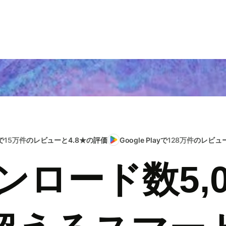
で
15万件
のレビューと4.8★の評価
Google Playで
128万件
のレビュー
ンロード数5,0