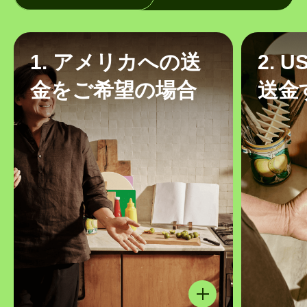
1. アメリカへの送
2. 
金をご希望の場合
送金