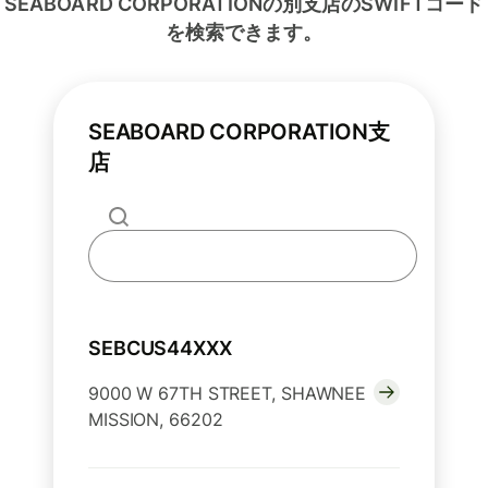
SEABOARD CORPORATIONの別支店のSWIFTコード
を検索できます。
SEABOARD CORPORATION支
店
SEBCUS44XXX
9000 W 67TH STREET, SHAWNEE
MISSION, 66202