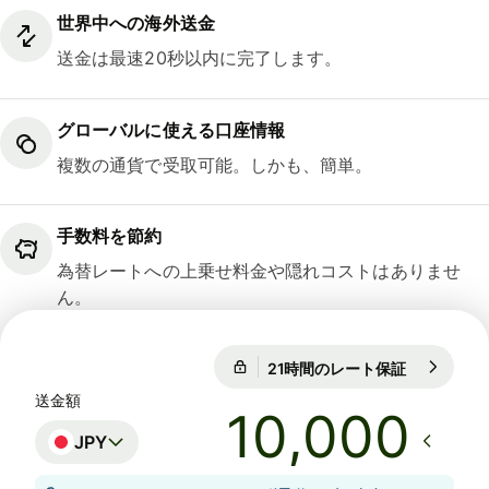
世界中への海外送金
送金は最速20秒以内に完了します。
グローバルに使える口座情報
複数の通貨で受取可能。しかも、簡単。
手数料を節約
為替レートへの上乗せ料金や隠れコストはありませ
ん。
21時間のレート保証
1 USD = 15
21時間のレート保証
送金額
JPY