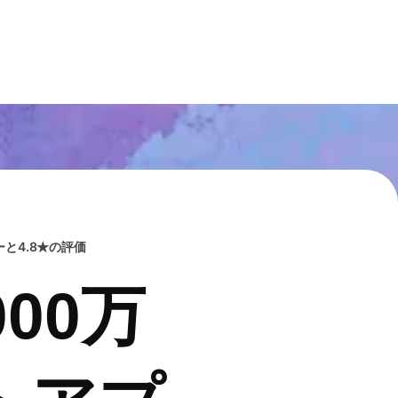
と4.8★の評価
00万