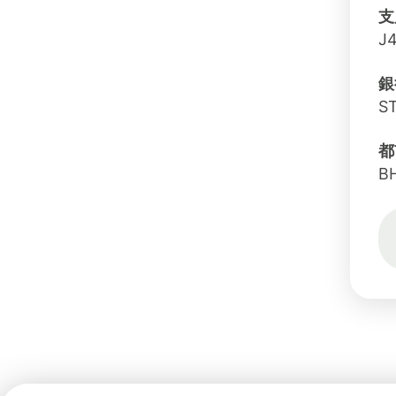
支
J4
銀
S
都
B