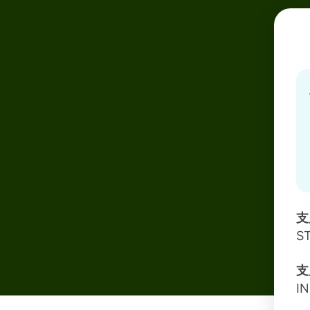
支
S
支
I