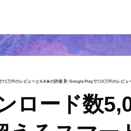
で
15万件
のレビューと4.8★の評価
Google Playで
128万件
のレビュー
ンロード数5,0