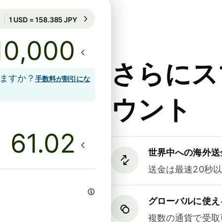
70時間のレート保証
1 USD = 158.385 JPY
70時間のレート保証
さらにス
しますか？
手数料が割引にな
ウント
世界中への海外送
送金は最速20秒
グローバルに使え
複数の通貨で受取