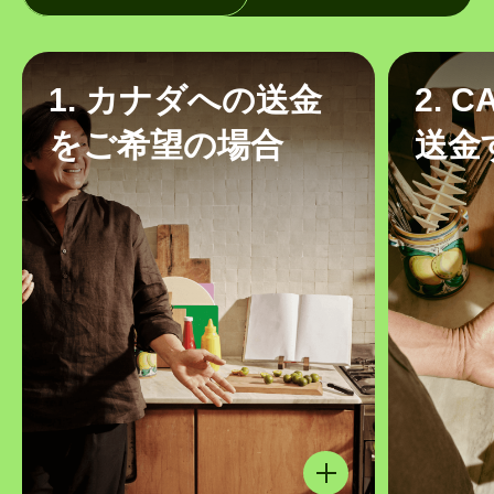
1. カナダへの送金
2. 
をご希望の場合
送金