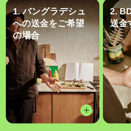
1. バングラデシュ
2. 
への送金をご希望
送金
の場合