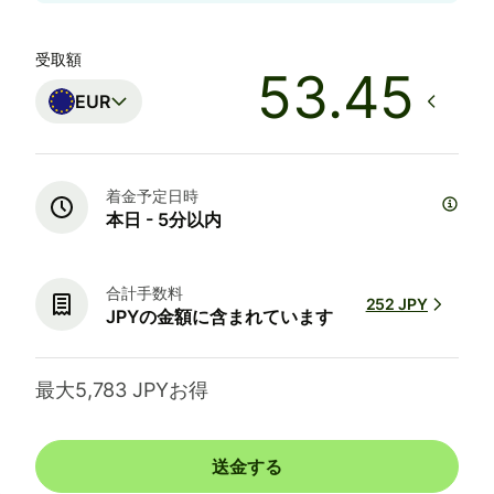
受取額
EUR
着金予定日時
本日 - 5分以内
合計手数料
252 JPY
JPYの金額に含まれています
最大5,783 JPYお得
送金する