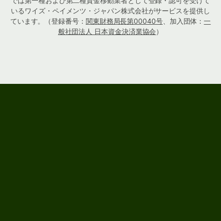
では第一種および第二種資金移動業者として登録・認可を受けて
いるワイズ・ペイメンツ・ジャパン株式会社がサービスを提供し
ています。（登録番号：
関東財務局長第00040号
、加入団体：
一
般社団法人 日本資金決済業協会
）