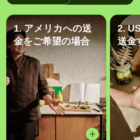
1. アメリカへの送
2. 
金をご希望の場合
送金