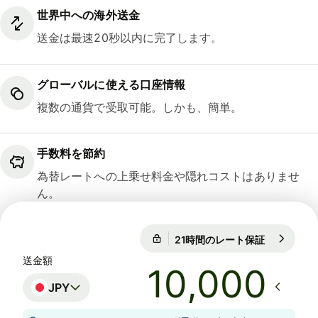
世界中への海外送金
送金は最速20秒以内に完了します。
グローバルに使える口座情報
複数の通貨で受取可能。しかも、簡単。
手数料を節約
為替レートへの上乗せ料金や隠れコストはありませ
ん。
21時間のレート保証
1 USD = 15
21時間のレート保証
送金額
JPY