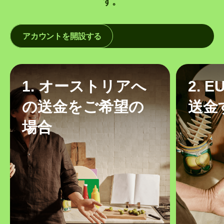
す。
アカウントを開設する
1. オーストリアへ
2. 
の送金をご希望の
送金
場合