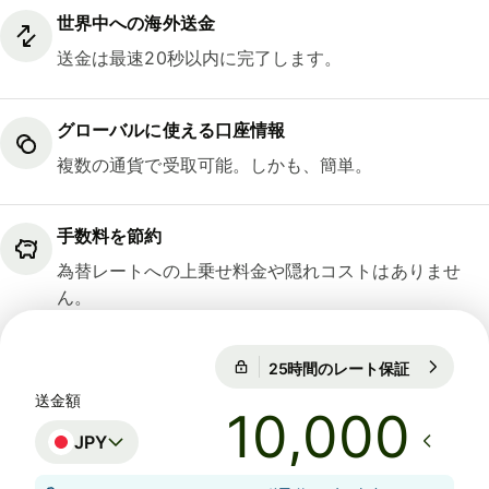
世界中への海外送金
送金は最速20秒以内に完了します。
グローバルに使える口座情報
複数の通貨で受取可能。しかも、簡単。
手数料を節約
為替レートへの上乗せ料金や隠れコストはありませ
ん。
25時間のレート保証
1 USD = 15
25時間のレート保証
送金額
JPY