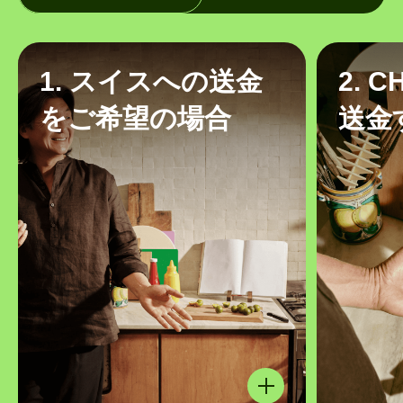
1. スイスへの送金
2. 
をご希望の場合
送金