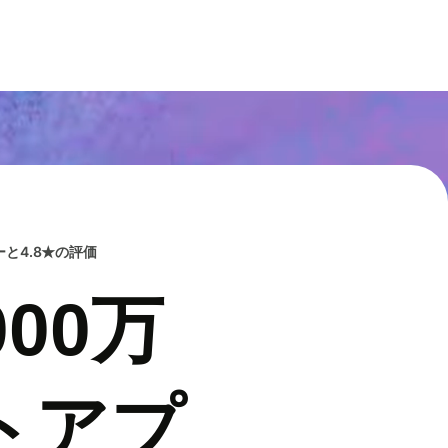
と4.8★の評価
00万
トアプ