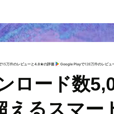
で
15万件
のレビューと4.8★の評価
Google Playで
128万件
のレビュー
ンロード数5,0
超えるスマー