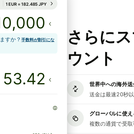
71時間のレート保証
1 EUR = 182.485 JPY
71時間のレート保証
さらにス
しますか？
手数料が割引にな
ウント
世界中への海外送
送金は最速20秒
グローバルに使え
複数の通貨で受取