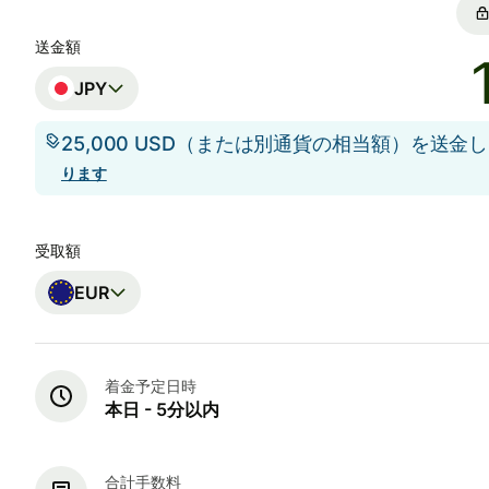
送金額
JPY
25,000 USD（または別通貨の相当額）を送金
ります
受取額
EUR
着金予定日時
本日 - 5分以内
合計手数料