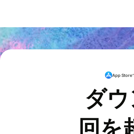
App Store
ダウ
回を