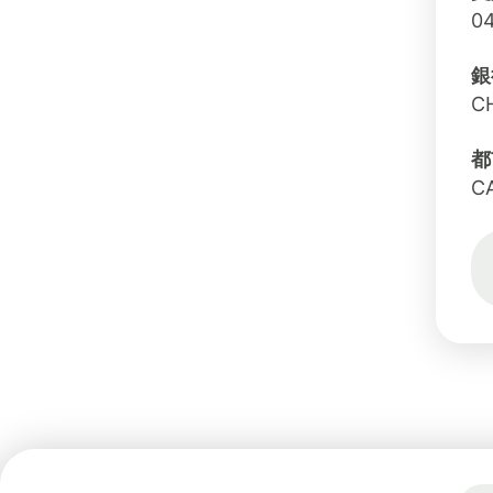
0
銀
C
都
C