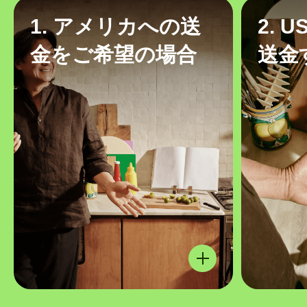
1. アメリカへの送
2. 
金をご希望の場合
送金