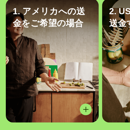
1. アメリカへの送
2. 
金をご希望の場合
送金