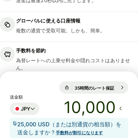
送金は最速20秒以内に完了します。
グローバルに使える口座情報
複数の通貨で受取可能。しかも、簡単。
手数料を節約
為替レートへの上乗せ料金や隠れコストはありませ
ん。
1 GBP = 212.906 JPY
35時間のレート保証
1 GBP = 21
35時間のレート保証
送金額
JPY
25,000 USD（または別通貨の相当額）を
送金しますか？
手数料が割引になります