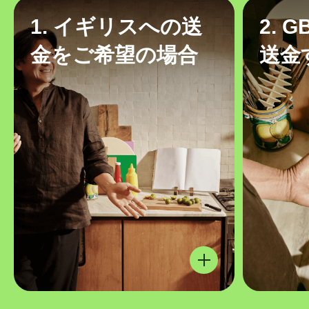
1. イギリスへの送
2. 
金をご希望の場合
送金