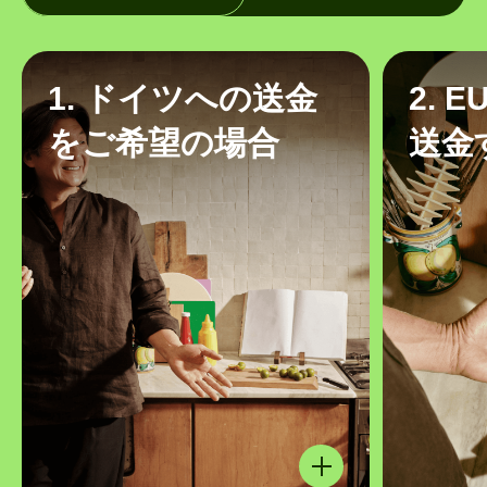
1. ドイツへの送金
2. 
をご希望の場合
送金