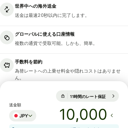
世界中への海外送金
送金は最速20秒以内に完了します。
グローバルに使える口座情報
複数の通貨で受取可能。しかも、簡単。
手数料を節約
為替レートへの上乗せ料金や隠れコストはありませ
ん。
11時間のレート保証
1 EUR = 18
1 EUR = 182.615 JPY
送金額
JPY