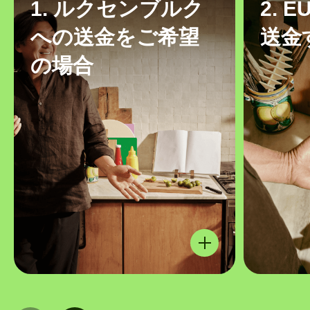
1. ルクセンブルク
2. 
への送金をご希望
送金
の場合