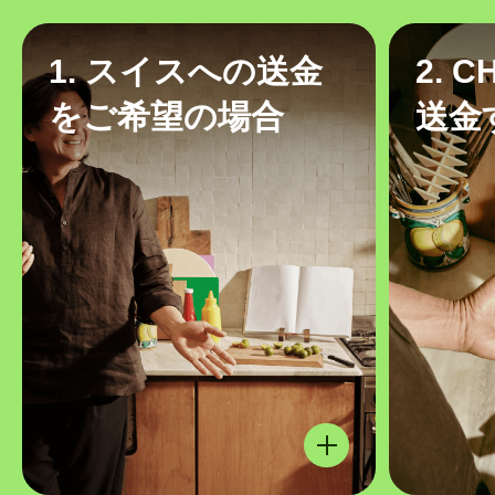
1. スイスへの送金
2. 
をご希望の場合
送金