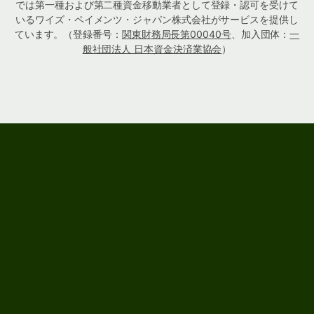
では第一種および第二種資金移動業者として登録・認可を受けて
いるワイズ・ペイメンツ・ジャパン株式会社がサービスを提供し
ています。（登録番号：
関東財務局長第00040号
、加入団体：
一
般社団法人 日本資金決済業協会
）