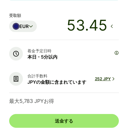
受取額
EUR
着金予定日時
本日 - 5分以内
合計手数料
252 JPY
JPYの金額に含まれています
最大5,783 JPYお得
送金する