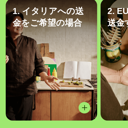
1. イタリアへの送
2. 
金をご希望の場合
送金