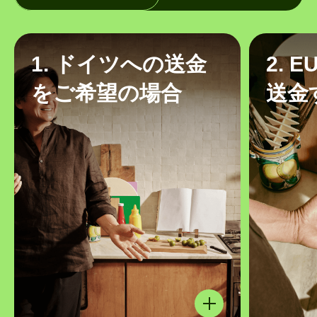
1. ドイツへの送金
2. 
をご希望の場合
送金