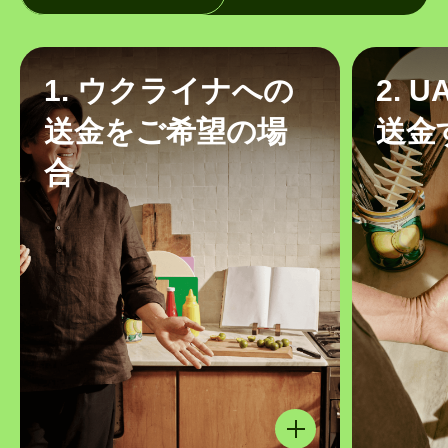
1. ウクライナへの
2. 
送金をご希望の場
送金
合