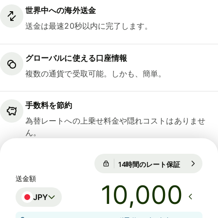
世界中への海外送金
送金は最速20秒以内に完了します。
グローバルに使える口座情報
複数の通貨で受取可能。しかも、簡単。
手数料を節約
為替レートへの上乗せ料金や隠れコストはありませ
ん。
14時間のレート保証
1 EUR = 18
14時間のレート保証
送金額
JPY