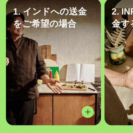
1. インドへの送金
2. 
をご希望の場合
金す