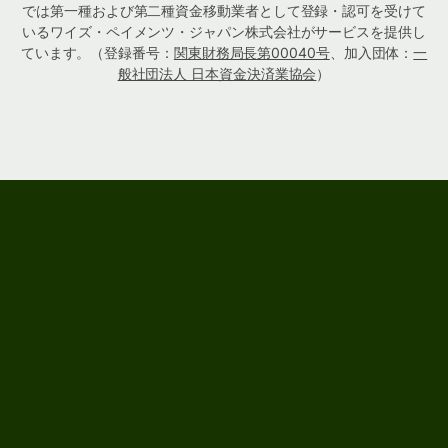
では第一種および第二種資金移動業者として登録・認可を受けて
いるワイズ・ペイメンツ・ジャパン株式会社がサービスを提供し
ています。（登録番号：
関東財務局長第00040号
、加入団体：
一
般社団法人 日本資金決済業協会
）