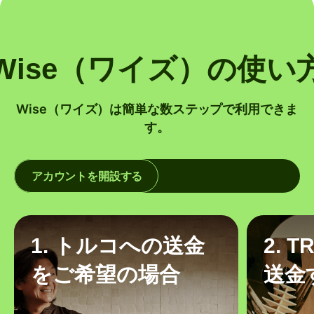
Wise（ワイズ）の使い
Wise（ワイズ）は簡単な数ステップで利用できま
す。
アカウントを開設する
1. トルコへの送金
2. 
をご希望の場合
送金