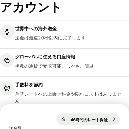
アカウント
世界中への海外送金
送金は最速20秒以内に完了します。
グローバルに使える口座情報
複数の通貨で受取可能。しかも、簡単。
手数料を節約
為替レートへの上乗せ料金や隠れコストはありませ
ん。
46時間のレート保証
1 EUR = 18
46時間のレート保証
送金額