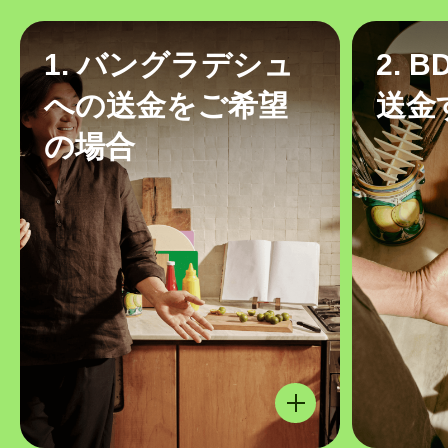
1. バングラデシュ
2. 
への送金をご希望
送金
の場合