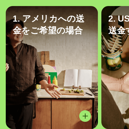
1. アメリカへの送
2. 
金をご希望の場合
送金