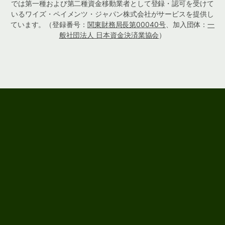
では第一種および第二種資金移動業者として登録・認可を受けて
いるワイズ・ペイメンツ・ジャパン株式会社がサービスを提供し
ています。（登録番号：
関東財務局長第00040号
、加入団体：
一
般社団法人 日本資金決済業協会
）