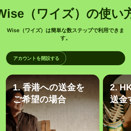
Wise（ワイズ）の使い
Wise（ワイズ）は簡単な数ステップで利用できま
す。
アカウントを開設する
1. 香港への送金を
2. 
ご希望の場合
送金