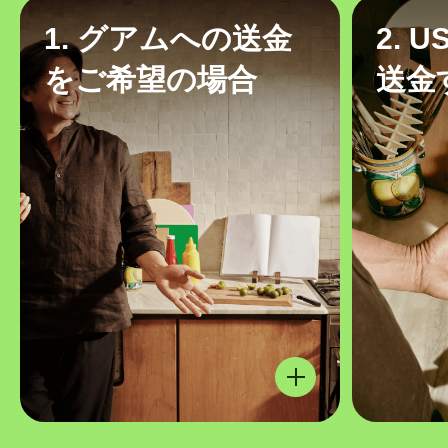
1. グアムへの送金
2. 
をご希望の場合
送金