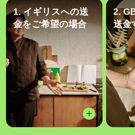
1. イギリスへの送
2. 
金をご希望の場合
送金