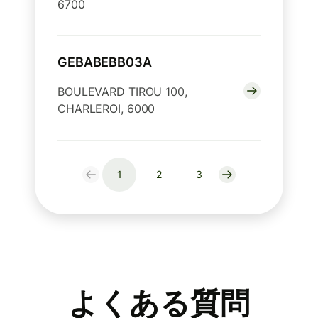
6700
GEBABEBB03A
BOULEVARD TIROU 100,
CHARLEROI, 6000
1
2
3
よくある質問