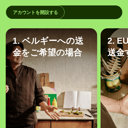
アカウントを開設する
1. ベルギーへの送
2. 
金をご希望の場合
送金