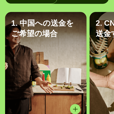
1. 中国への送金を
2. 
ご希望の場合
送金