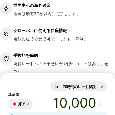
世界中への海外送金
送金は最速20秒以内に完了します。
グローバルに使える口座情報
複数の通貨で受取可能。しかも、簡単。
手数料を節約
為替レートへの上乗せ料金や隠れコストはありませ
ん。
70時間のレート保証
1 EUR = 18
70時間のレート保証
送金額
JPY