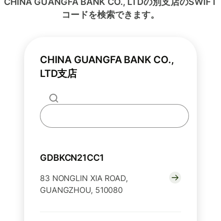
CHINA GUANGFA BANK CO., LTDの別支店のSWIFT
コードを検索できます。
CHINA GUANGFA BANK CO.,
LTD支店
GDBKCN21CC1
83 NONGLIN XIA ROAD,
GUANGZHOU, 510080