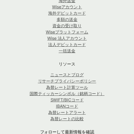
海外送金
Wiseアカウント
海外デビットカード
多額の送金
資金の受け取り
Wiseプラットフォーム
Wise 法人アカウント
法人デビットカード
一括送金
リソース
ニュースとブログ
リサーチプライバシーポリシー
為替レート計算ツール
国際ティッカーシンボル（銘柄コード）
SWIFT/BICコード
IBANコード
為替レートアラート
為替レートの比較
フォローして最新情報を確認