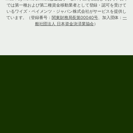
では第一種および第二種資金移動業者として登録・認可を受けて
いるワイズ・ペイメンツ・ジャパン株式会社がサービスを提供し
ています。（登録番号：
関東財務局長第00040号
、加入団体：
一
般社団法人 日本資金決済業協会
）