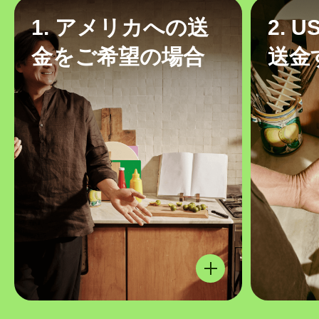
1. アメリカへの送
2. 
金をご希望の場合
送金