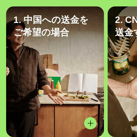
1. 中国への送金を
2. 
ご希望の場合
送金