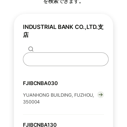
を検索できます。
INDUSTRIAL BANK CO.,LTD.支
店
FJIBCNBA030
YUANHONG BUILDING, FUZHOU,
350004
FJIBCNBA130