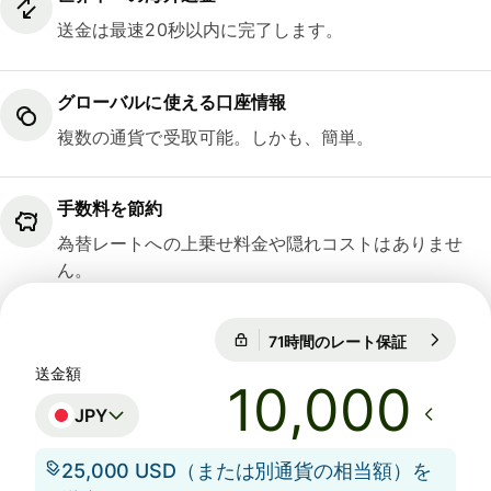
送金は最速20秒以内に完了します。
グローバルに使える口座情報
複数の通貨で受取可能。しかも、簡単。
手数料を節約
為替レートへの上乗せ料金や隠れコストはありませ
ん。
71時間のレート保証
1 EUR = 18
1 EUR = 182.515 JPY
送金額
71時間のレート保証
JPY
25,000 USD（または別通貨の相当額）を