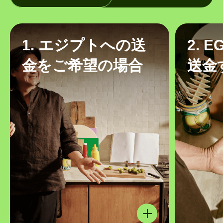
1. エジプトへの送
2. 
金をご希望の場合
送金