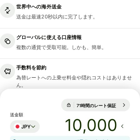
世界中への海外送金
送金は最速20秒以内に完了します。
グローバルに使える口座情報
複数の通貨で受取可能。しかも、簡単。
手数料を節約
為替レートへの上乗せ料金や隠れコストはありませ
ん。
71時間のレート保証
1 EUR = 18
71時間のレート保証
送金額
JPY