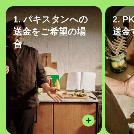
1. パキスタンへの
2. 
送金をご希望の場
送金
合