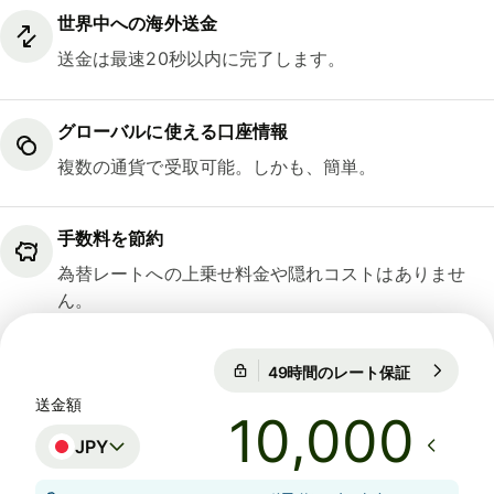
世界中への海外送金
送金は最速20秒以内に完了します。
グローバルに使える口座情報
複数の通貨で受取可能。しかも、簡単。
手数料を節約
為替レートへの上乗せ料金や隠れコストはありませ
ん。
49時間のレート保証
1 EUR = 18
49時間のレート保証
送金額
JPY