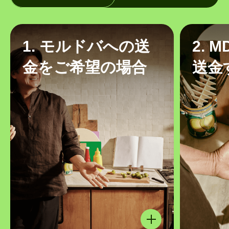
1. モルドバへの送
2. 
金をご希望の場合
送金