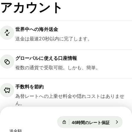
アカウント
世界中への海外送金
送金は最速20秒以内に完了します。
グローバルに使える口座情報
複数の通貨で受取可能。しかも、簡単。
手数料を節約
為替レートへの上乗せ料金や隠れコストはありませ
ん。
46時間のレート保証
1 EUR = 18
46時間のレート保証
送金額