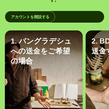
アカウントを開設する
1. バングラデシュ
2. 
への送金をご希望
送金
の場合