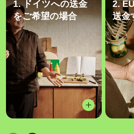
1. ドイツへの送金
2. 
をご希望の場合
送金