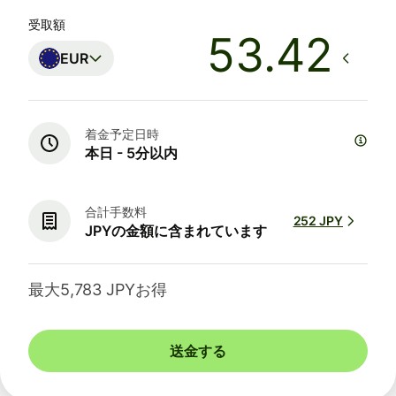
受取額
EUR
着金予定日時
本日 - 5分以内
合計手数料
252 JPY
JPYの金額に含まれています
最大5,783 JPYお得
送金する