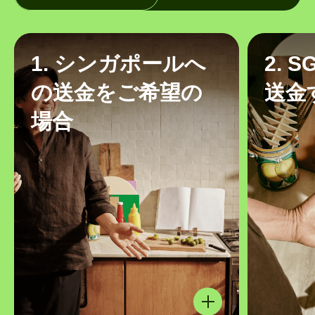
1. シンガポールへ
2. 
の送金をご希望の
送金
場合