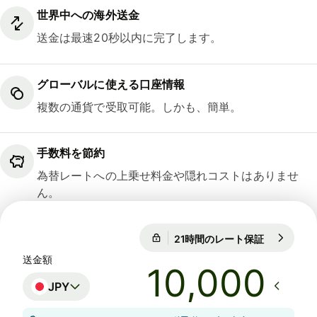
世界中への海外送金
送金は最速20秒以内に完了します。
グローバルに使える口座情報
複数の通貨で受取可能。しかも、簡単。
手数料を節約
為替レートへの上乗せ料金や隠れコストはありませ
ん。
21時間のレート保証
1 SGD = 12
21時間のレート保証
送金額
JPY