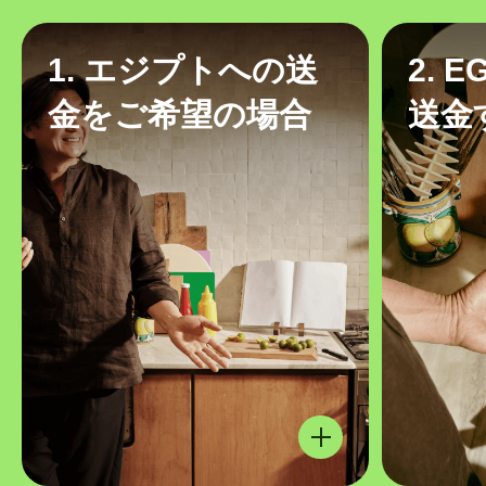
1. エジプトへの送
2. 
金をご希望の場合
送金