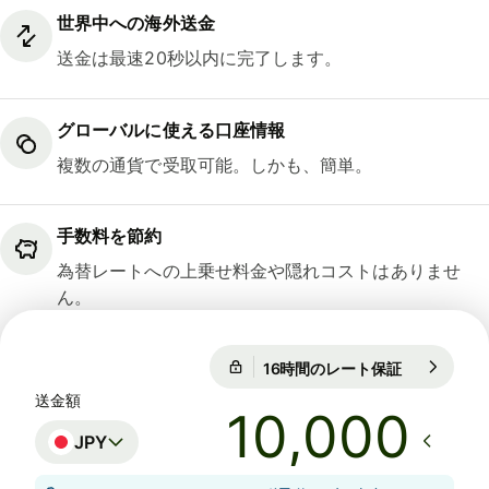
世界中への海外送金
送金は最速20秒以内に完了します。
グローバルに使える口座情報
複数の通貨で受取可能。しかも、簡単。
手数料を節約
為替レートへの上乗せ料金や隠れコストはありませ
ん。
16時間のレート保証
1 DKK = 24
16時間のレート保証
送金額
JPY