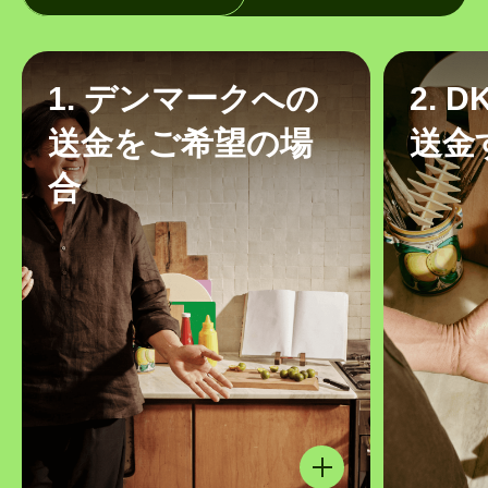
1. デンマークへの
2. 
送金をご希望の場
送金
合