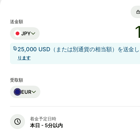
送金額
JPY
25,000 USD（または別通貨の相当額）を送金
ります
受取額
EUR
着金予定日時
本日 - 5分以内