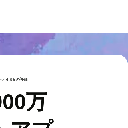
と4.8★の評価
00万