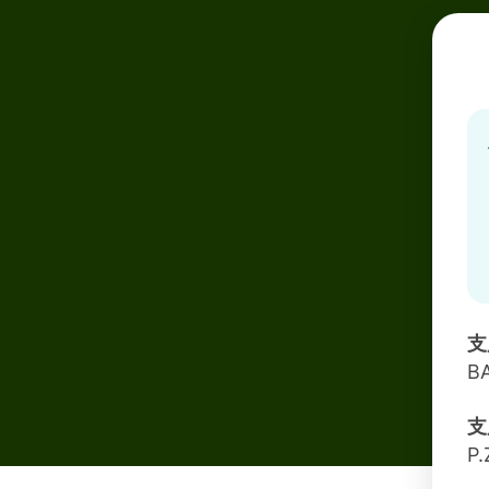
支
BA
支
P.