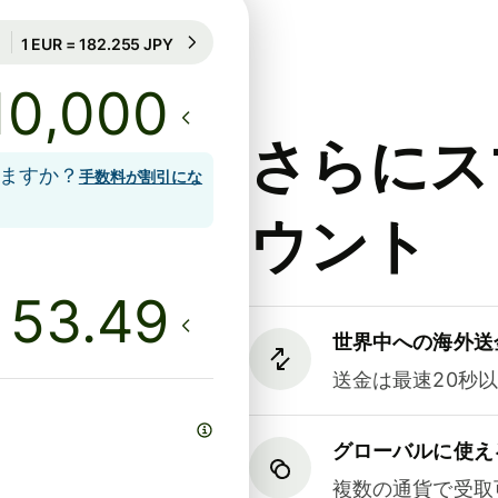
24時間のレート保証
1 EUR = 182.255 JPY
24時間のレート保証
さらにス
しますか？
手数料が割引にな
ウント
世界中への海外送
送金は最速20秒
グローバルに使え
複数の通貨で受取