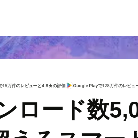
で
15万件
のレビューと4.8★の評価
Google Playで
128万件
のレビュー
ンロード数5,0