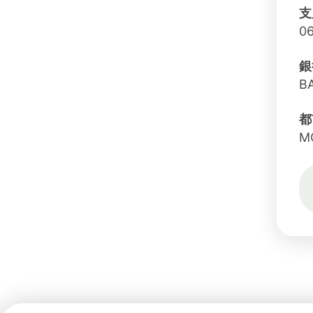
支
06
銀
BA
都
M